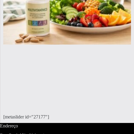
[metaslider id="27177"]
Endereço