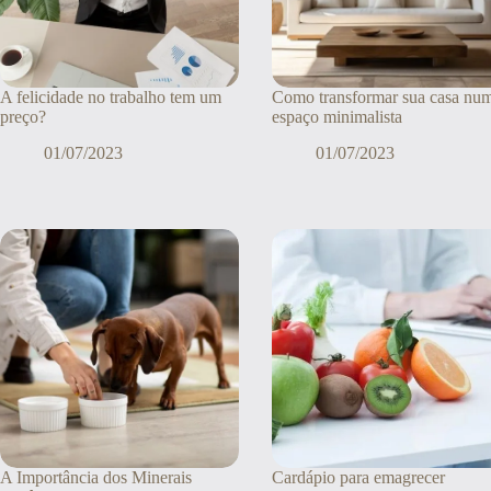
A felicidade no trabalho tem um
Como transformar sua casa nu
preço?
espaço minimalista
01/07/2023
01/07/2023
A Importância dos Minerais
Cardápio para emagrecer