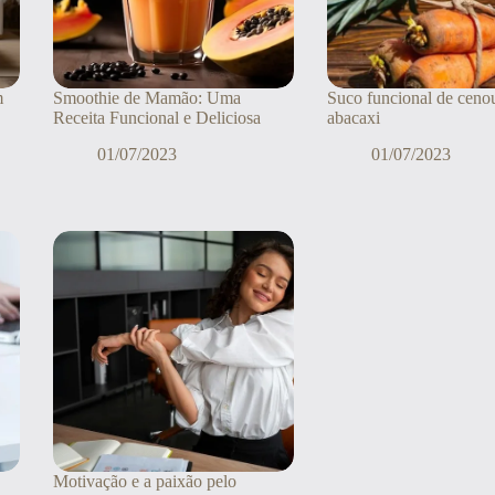
m
Smoothie de Mamão: Uma
Suco funcional de ceno
Receita Funcional e Deliciosa
abacaxi
01/07/2023
01/07/2023
Motivação e a paixão pelo