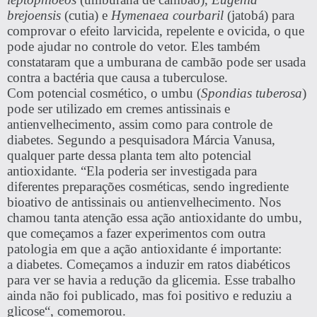
brejoensis
(cutia) e
Hymenaea courbaril
(jatobá) para
comprovar o efeito larvicida, repelente e ovicida, o que
pode ajudar no controle do vetor. Eles também
constataram que a umburana de cambão pode ser usada
contra a bactéria que causa a tuberculose.
Com potencial cosmético, o umbu (
Spondias tuberosa
)
pode ser utilizado em cremes antissinais e
antienvelhecimento, assim como para controle de
diabetes. Segundo a pesquisadora Márcia Vanusa,
qualquer parte dessa planta tem alto
potencial
antioxidante
. “Ela poderia ser investigada para
diferentes preparações cosméticas, sendo ingrediente
bioativo de antissinais ou antienvelhecimento. Nos
chamou tanta atenção essa ação antioxidante do umbu,
que começamos a fazer experimentos com outra
patologia em que a ação antioxidante é importante:
a
diabetes
. Começamos a induzir em ratos diabéticos
para ver se havia a redução da glicemia. Esse trabalho
ainda não foi publicado, mas foi positivo e
reduziu a
glicose
“, comemorou.