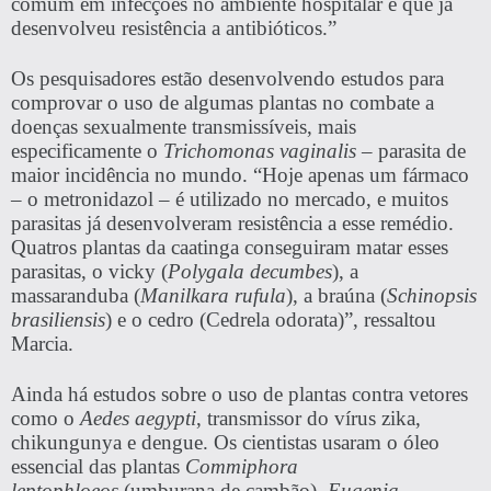
comum em infecções no ambiente hospitalar e que já
desenvolveu resistência a antibióticos.”
Os pesquisadores estão desenvolvendo estudos para
comprovar o uso de algumas plantas no combate a
doenças sexualmente transmissíveis, mais
especificamente o
Trichomonas vaginalis
– parasita de
maior incidência no mundo. “Hoje apenas um fármaco
– o metronidazol – é utilizado no mercado, e muitos
parasitas já desenvolveram resistência a esse remédio.
Quatros plantas da caatinga conseguiram matar esses
parasitas, o vicky (
Polygala decumbes
), a
massaranduba (
Manilkara rufula
), a braúna (
Schinopsis
brasiliensis
) e o cedro (Cedrela odorata)”, ressaltou
Marcia.
Ainda há estudos sobre o uso de plantas contra vetores
como o
Aedes aegypti
, transmissor do vírus zika,
chikungunya e dengue. Os cientistas usaram o óleo
essencial das plantas
Commiphora
leptophloeos
(umburana de cambão),
Eugenia