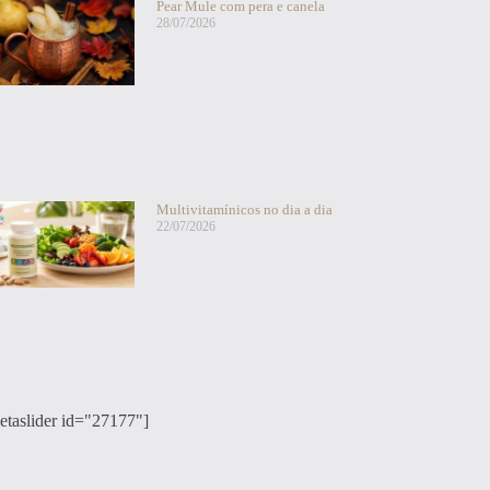
Pear Mule com pera e canela
28/07/2026
Multivitamínicos no dia a dia
22/07/2026
etaslider id="27177"]