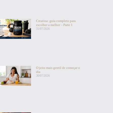
Creatina: guia completo para
escolher a melhor – Parte 1
31/07/2026
O jeito mais gentil de começar o
dia
30/07/2026