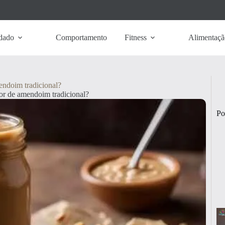
dado
Comportamento
Fitness
Alimentaçã
endoim tradicional?
or de amendoim tradicional?
Po