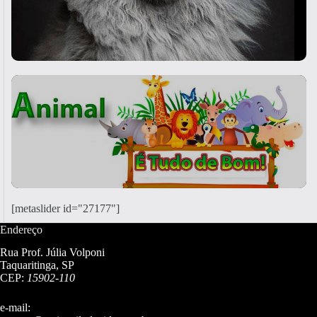
[metaslider id="27177"]
Endereço
Rua Prof. Júlia Volponi
Taquaritinga, SP
CEP:
15902-110
e-mail: