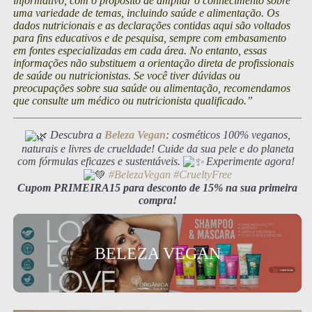
informativo, com o propósito de ampliar o conhecimento sobre
uma variedade de temas, incluindo saúde e alimentação. Os
dados nutricionais e as declarações contidas aqui são voltados
para fins educativos e de pesquisa, sempre com embasamento
em fontes especializadas em cada área. No entanto, essas
informações não substituem a orientação direta de profissionais
de saúde ou nutricionistas. Se você tiver dúvidas ou
preocupações sobre sua saúde ou alimentação, recomendamos
que consulte um médico ou nutricionista qualificado.”
Descubra a
Beleza Vegan
: cosméticos 100% veganos,
naturais e livres de crueldade! Cuide da sua pele e do planeta
com fórmulas eficazes e sustentáveis.
Experimente agora!
#BelezaVegan
#CrueltyFree
Cupom PRIMEIRA15 para desconto de 15% na sua primeira
compra!
BELEZA VEGAN