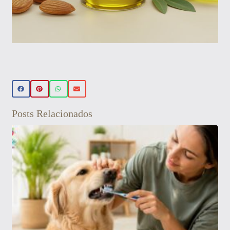
Beleza Vegan
🌿 Realce sua beleza de forma natural!
Conheça nossos produtos de beleza
veganos 💚 Use o cupom PRIMEIRA15 e
Posts Relacionados
ganhe 15% OFF na sua primeira compra!
Aproveite! ✨
Veja aqui