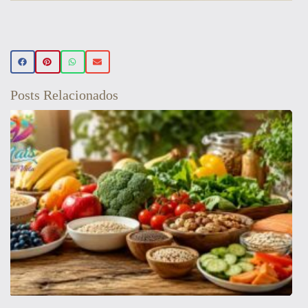
Beleza Vegan
🌿 Realce sua beleza de forma natural!
Conheça nossos produtos de beleza
veganos 💚 Use o cupom PRIMEIRA15 e
Posts Relacionados
ganhe 15% OFF na sua primeira compra!
Aproveite! ✨
Veja aqui