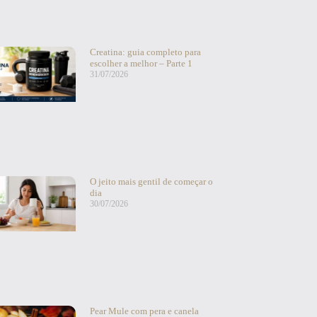
Creatina: guia completo para
escolher a melhor – Parte 1
31/07/2026
O jeito mais gentil de começar o
dia
30/07/2026
Pear Mule com pera e canela