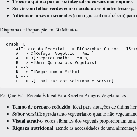
Trocar a quinoa por arroz integral ou cuscuz marroquino
.
Servir com folhas verdes como rúcula ou espinafre fresco
par
Adicionar nozes ou sementes
(como girassol ou abóbora) para 
Diagrama de Preparação em 30 Minutos
graph TD

    A[Início da Receita] --> B[Cozinhar Quinoa - 15min
    A --> C[Refogar Vegetais - 7min]

    A --> D[Preparar Molho - 5min]

    B --> E[Unir Quinoa aos Vegetais]

    C --> E

    D --> F[Regar com o Molho]

    E --> F

Por Que Esta Receita É Ideal Para Receber Amigos Vegetarianos
Tempo de preparo reduzido
: ideal para situações de última hor
Sabor versátil
: agrada tanto vegetarianos quanto não vegetariano
Visual atrativo
: cores vibrantes dos vegetais proporcionam uma 
Riqueza nutricional
: atende às necessidades de uma alimentaçã