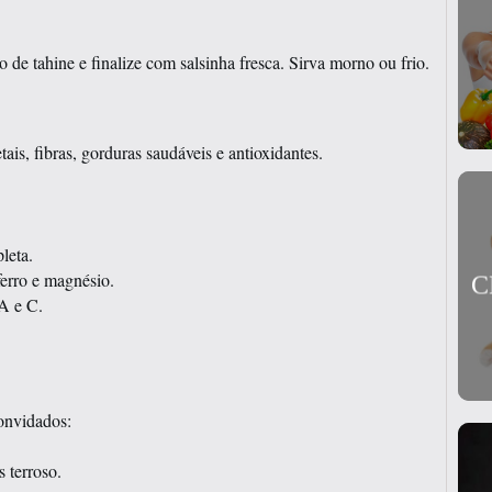
de tahine e finalize com salsinha fresca. Sirva morno ou frio.
is, fibras, gorduras saudáveis e antioxidantes.
leta.
ferro e magnésio.
C
 A e C.
convidados:
 terroso.